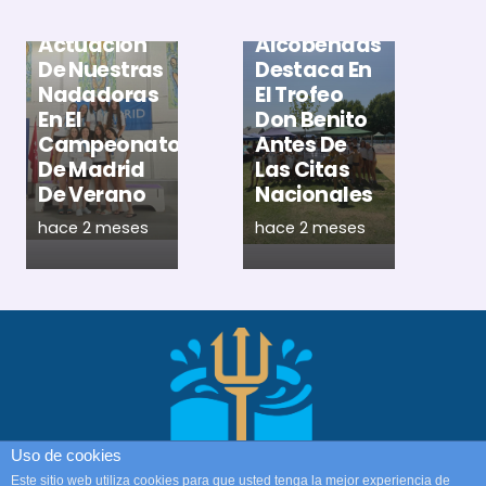
Gran
Natación
X
Actuación
Alcobendas
T
De Nuestras
Destaca En
D
Nadadoras
El Trofeo
M
En El
Don Benito
M
Campeonato
Antes De
P
De Madrid
Las Citas
E
De Verano
Nacionales
A
hace 2 meses
hace 2 meses
h
Uso de cookies
Este sitio web utiliza cookies para que usted tenga la mejor experiencia de