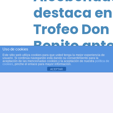
destaca en
Trofeo Don
Benito ant
Uso de cookies
de las cita
Este sitio web utiliza cookies para que usted tenga la mejor experiencia de
usuario. Si continúa navegando está dando su consentimiento para la
aceptación de las mencionadas cookies y la aceptación de nuestra
política de
cookies
, pinche el enlace para mayor información.
ACEPTAR
nacionales
El equipo
08/06/2026