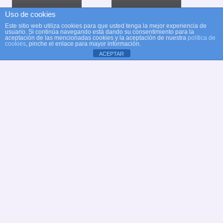
Uso de cookies
Este sitio web utiliza cookies para que usted tenga la mejor experiencia de
usuario. Si continúa navegando está dando su consentimiento para la
aceptación de las mencionadas cookies y la aceptación de nuestra
política de
cookies
, pinche el enlace para mayor información.
ACEPTAR
© Copyright Club Recreativo Cultural Natación
Alcobendas
Web oficial Club Natación Alcobendas
✉
dt@natacionalcobendas.org