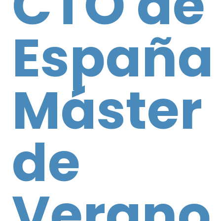
CTO de
España
Máster
de
Verano