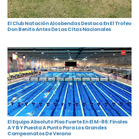
El Club Natación Alcobendas Destaca En El Trofeo
Don Benito Antes De Las Citas Nacionales
El Equipo Absoluto Pisa Fuerte En El M-86: Finales
A Y B Y Puesta A Punto Para Los Grandes
Campeonatos De Verano