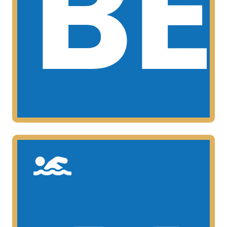
BE
los 10 y los 11 años (masculino y
Esta categoría esta comprendida entre
BENJAMINES
MAS INFORMACIÓN