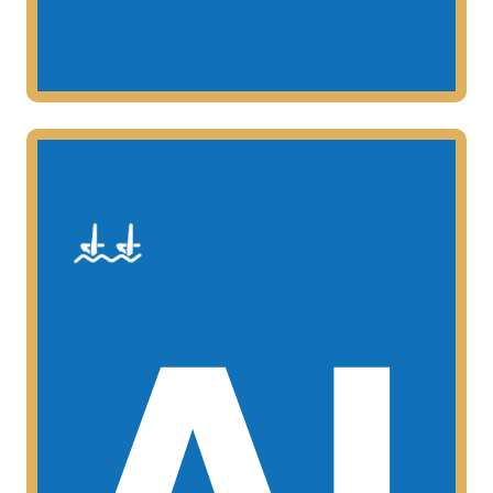
MAS INFORMACIÓN
femenino)
AL
los 10 y los 12 años (masculino y
Esta categoría esta comprendida entre