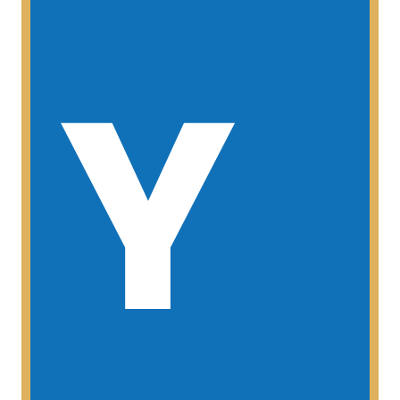
Y
MAS INFORMACIÓN
femenino)
desde los 16 en adelante (masculino y
Esta categoría esta comprendida
JUNIOR Y ABSOLUTO