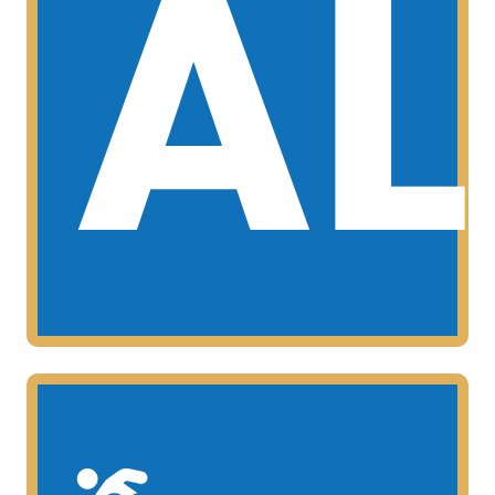
AL
femenino)
los 12 y los 13 años (masculino y
Esta categoría esta comprendida entre
ALEVINES
MAS INFORMCIÓN