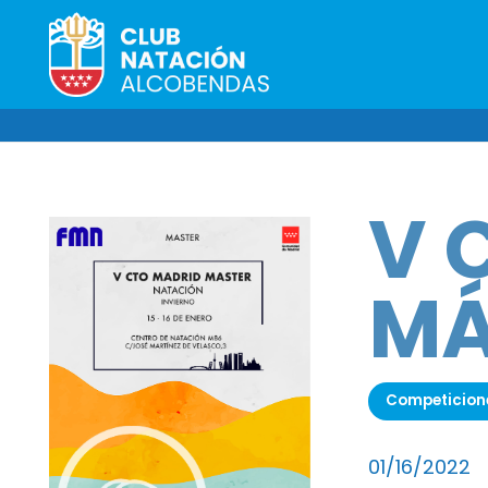
V 
MÁ
Competicion
01/16/2022