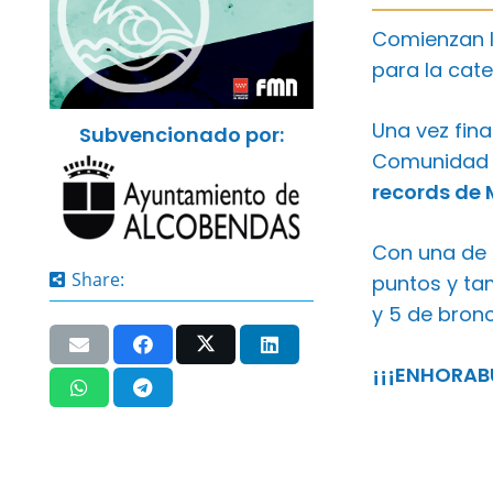
Comienzan l
para la cat
Una vez fin
Subvencionado por:
Comunidad d
records de 
Con una de l
Share:
puntos y tam
y 5 de bronc
¡¡¡ENHORAB