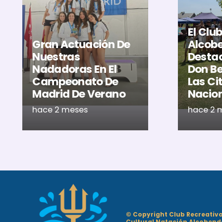
El Clu
Gran Actuación De
Alcob
Nuestras
Destac
Nadadoras En El
Don Be
Campeonato De
Las Ci
Madrid De Verano
Nacio
hace 2 meses
hace 2 
© Copyright Club Recreativ
Cultural Natación Alcobend