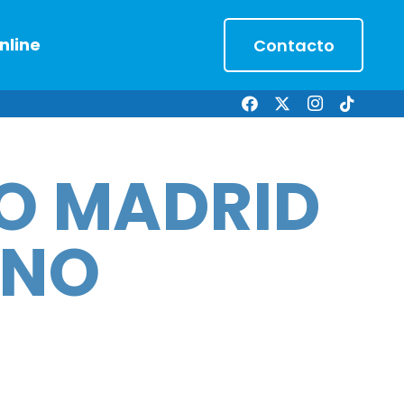
nline
Contacto
O MADRID
RNO