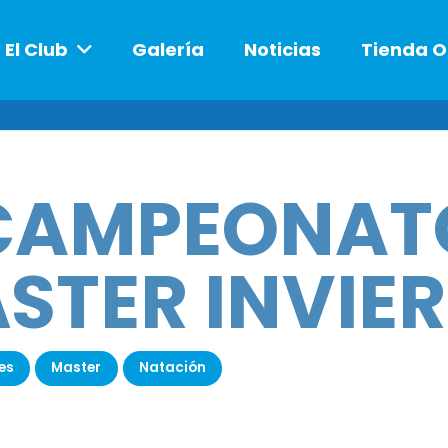
El Club
Galería
Noticias
Tienda O
CAMPEONAT
STER INVIE
es
Master
Natación