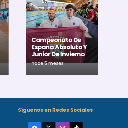
El
Al
U
Ac
Campeonato De
Ca
España Absoluto Y
Me
Junior De Invierno
Ré
hace 5 meses
ha
Síguenos en Redes Sociales