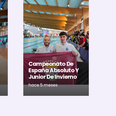
El
Al
U
Ac
Campeonato De
Ca
España Absoluto Y
Me
Junior De Invierno
Ré
hace 5 meses
ha