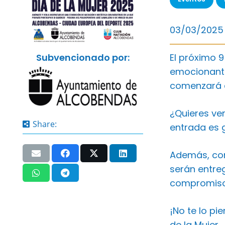
03/03/2025
Subvencionado por:
El próximo 9
emocionante 
comenzará a 
¿Quieres ven
Share:
entrada es g
Además, com
serán entre
compromiso 
¡No te lo pi
de la Mujer.