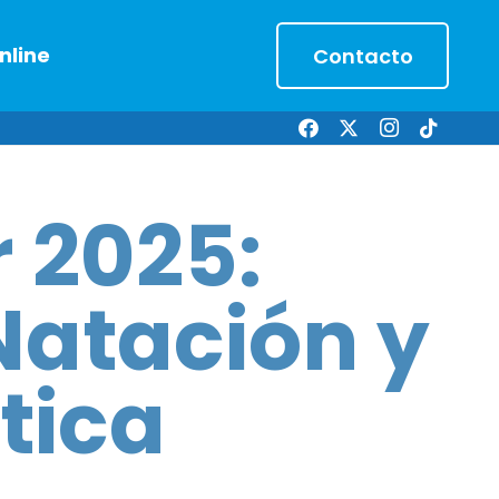
nline
Contacto
r 2025:
Natación y
tica