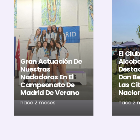
El Clu
Gran Actuación De
Alcob
Nuestras
Destac
Nadadoras En El
Don Be
Campeonato De
Las Ci
Madrid De Verano
Nacio
hace 2 meses
hace 2 