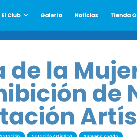
El Club
Galería
Noticias
Tienda O
a de la Muje
hibición de 
tación Artís
Natación
Natación Artística
Subvencionado