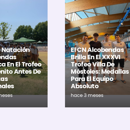
b Natación
El CN Alcobendas
endas
Brilla En El XXXVI
a En El Trofeo
Trofeo Villa De
nito Antes De
Móstoles: Medallas
tas
Para El Equipo
nales
Absoluto
meses
hace 3 meses