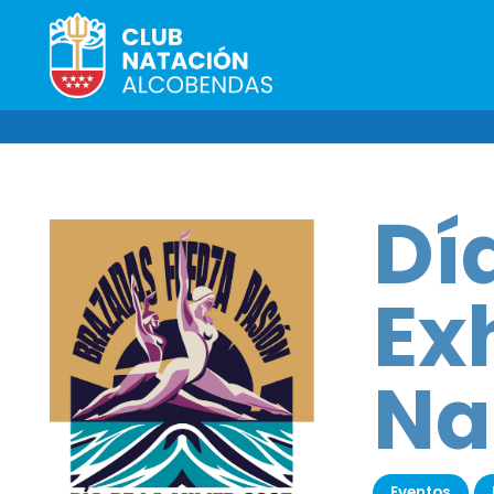
Dí
Ex
Na
Eventos