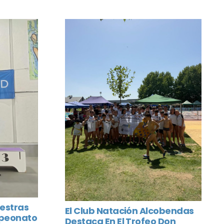
estras
El Club Natación Alcobendas
mpeonato
Destaca En El Trofeo Don