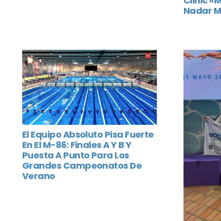
Clinic «
Nadar M
El Equipo Absoluto Pisa Fuerte
En El M-86: Finales A Y B Y
Puesta A Punto Para Los
Grandes Campeonatos De
Verano