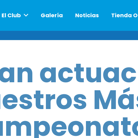
El Club
Galería
Noticias
Tienda O
an actuac
estros Más
ampeonato