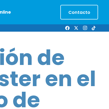
nline
Contacto
ión de
ter en el
 de