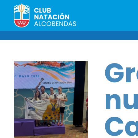
Gr
nu
C