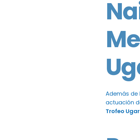
Na
Mer
Ug
Además de l
actuación 
Trofeo Ugar