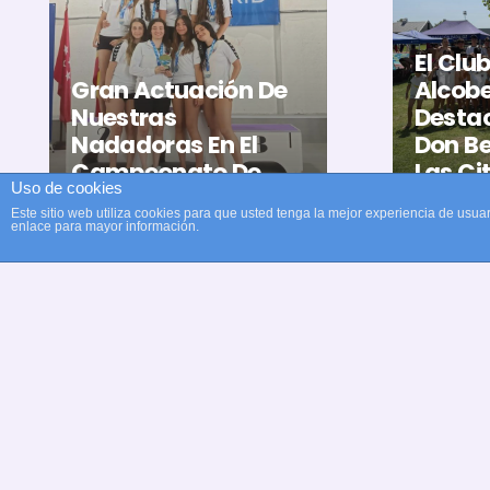
El Clu
Gran Actuación De
Alcob
Nuestras
Destac
Nadadoras En El
Don Be
Campeonato De
Las Ci
Uso de cookies
Madrid De Verano
Nacio
Este sitio web utiliza cookies para que usted tenga la mejor experiencia de us
enlace para mayor información.
hace 2 meses
hace 2 
© Copyright Club Recreativ
Cultural Natación Alcobend