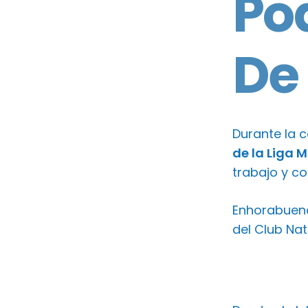
Pod
De
Durante la 
de la Liga 
trabajo y c
Enhorabuena
del Club Na