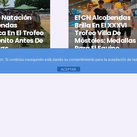
b Natación
El CN Alcobendas
endas
Brilla En El XXXVI
a En El Trofeo
Trofeo Villa De
nito Antes De
Móstoles: Medallas
tas
Para El Equipo
nales
Absoluto
uario. Si continúa navegando está dando su consentimiento para la aceptación de l
meses
hace 3 meses
ACEPTAR
Textos legales
o
as