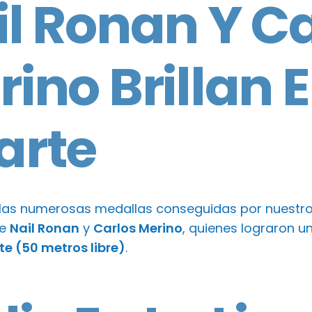
il Ronan Y C
ino Brillan E
arte
as numerosas medallas conseguidas por nuestros
de
Nail Ronan
y
Carlos Merino
, quienes lograron u
te (50 metros libre)
.