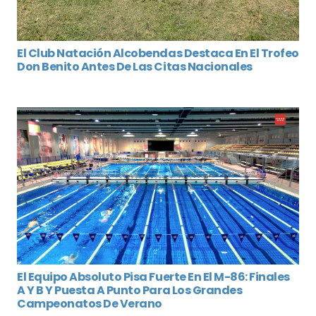
El Club Natación Alcobendas Destaca En El Trofeo
Don Benito Antes De Las Citas Nacionales
El Equipo Absoluto Pisa Fuerte En El M-86: Finales
A Y B Y Puesta A Punto Para Los Grandes
Campeonatos De Verano