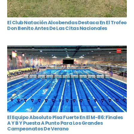
El Club Natación Alcobendas Destaca En El Trofeo
Don Benito Antes De Las Citas Nacionales
El Equipo Absoluto Pisa Fuerte En El M-86: Finales
A Y B Y Puesta A Punto Para Los Grandes
Campeonatos De Verano