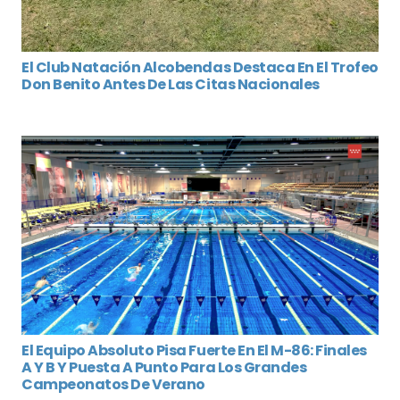
El Club Natación Alcobendas Destaca En El Trofeo
Don Benito Antes De Las Citas Nacionales
El Equipo Absoluto Pisa Fuerte En El M-86: Finales
A Y B Y Puesta A Punto Para Los Grandes
Campeonatos De Verano