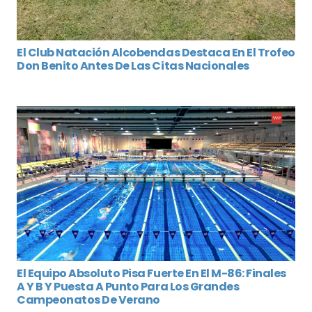
El Club Natación Alcobendas Destaca En El Trofeo
Don Benito Antes De Las Citas Nacionales
El Equipo Absoluto Pisa Fuerte En El M-86: Finales
A Y B Y Puesta A Punto Para Los Grandes
Campeonatos De Verano