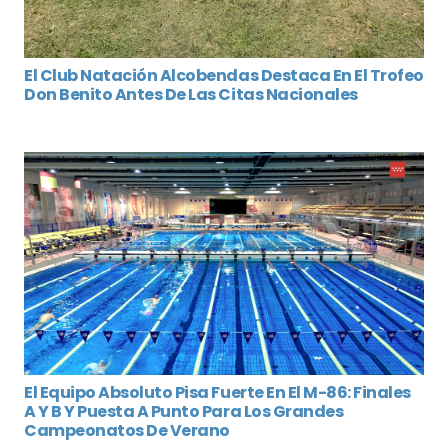
El Club Natación Alcobendas Destaca En El Trofeo
Don Benito Antes De Las Citas Nacionales
El Equipo Absoluto Pisa Fuerte En El M-86: Finales
A Y B Y Puesta A Punto Para Los Grandes
Campeonatos De Verano