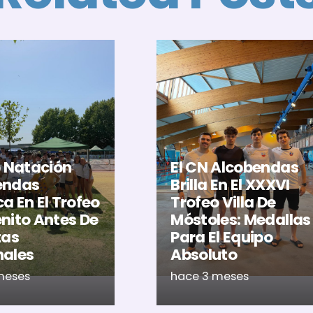
b Natación
El CN Alcobendas
endas
Brilla En El XXXVI
a En El Trofeo
Trofeo Villa De
nito Antes De
Móstoles: Medallas
tas
Para El Equipo
nales
Absoluto
meses
hace 3 meses