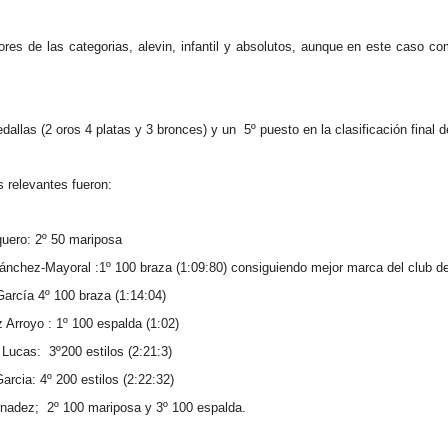
ores de las categorias, alevin, infantil y absolutos, aunque en este caso c
allas (2 oros 4 platas y 3 bronces) y un 5º puesto en la clasificación final d
 relevantes fueron:
uero: 2º 50 mariposa
ánchez-Mayoral :1º 100 braza (1:09:80) consiguiendo mejor marca del club de
García 4º 100 braza (1:14:04)
 Arroyo : 1º 100 espalda (1:02)
Lucas: 3º200 estilos (2:21:3)
Garcia: 4º 200 estilos (2:22:32)
nadez; 2º 100 mariposa y 3º 100 espalda.