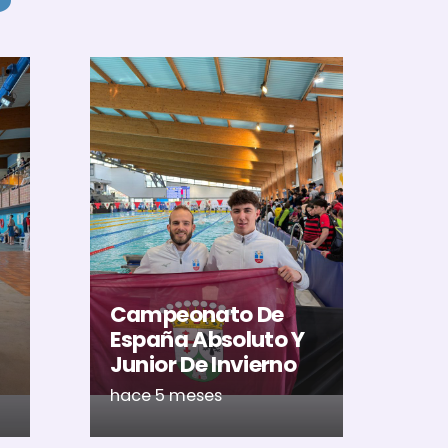
El
Al
U
Ac
Campeonato De
Ca
España Absoluto Y
Me
Junior De Invierno
Ré
hace 5 meses
ha