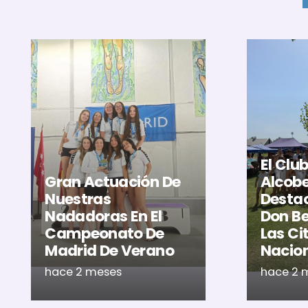
El Clu
Gran Actuación De
Alcob
Nuestras
Destac
Nadadoras En El
Don Be
Campeonato De
Las Ci
Madrid De Verano
Nacio
hace 2 meses
hace 2 