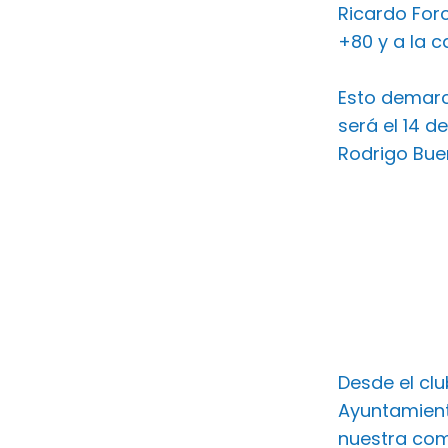
Ricardo For
+80 y a la c
Esto demarc
será el 14 d
Rodrigo Bue
Desde el cl
Ayuntamient
nuestra com