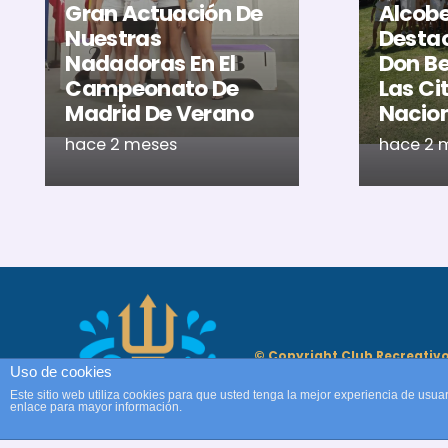
Gran Actuación De
Alcob
Nuestras
Destac
Nadadoras En El
Don Be
Campeonato De
Las Ci
Madrid De Verano
Nacio
hace 2 meses
hace 2 
© Copyright Club Recreativ
Cultural Natación Alcobend
Uso de cookies
Este sitio web utiliza cookies para que usted tenga la mejor experiencia de us
enlace para mayor información.
Web oficial Club Natación
Alcobendas