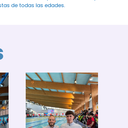
istas de todas las edades.
s
El
Al