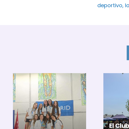
deportivo, l
El Clu