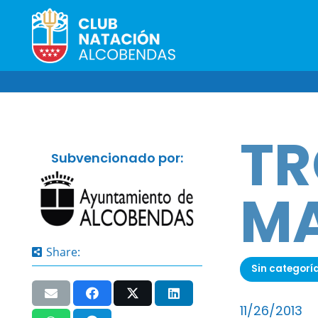
TR
Subvencionado por:
MA
Share:
Sin categorí
11/26/2013