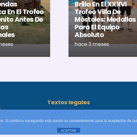
endas
Brilla En El XXXVI
a En El Trofeo
Trofeo Villa De
nito Antes De
Móstoles: Medallas
tas
Para El Equipo
nales
Absoluto
meses
hace 3 meses
Textos legales
o
as
Aviso legal
uario. Si continúa navegando está dando su consentimiento para la aceptación de l
Política de privacidad
ACEPTAR