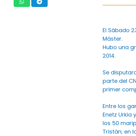
El Sábado 23
Máster.
Hubo una gr
2014.
Se disputaro
parte del C
primer comp
Entre los g
Enetz Urkia 
los 50 mari
Tristán; en 