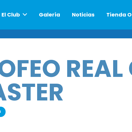
El Club
Galería
Noticias
Tienda O
OFEO REAL
STER
a