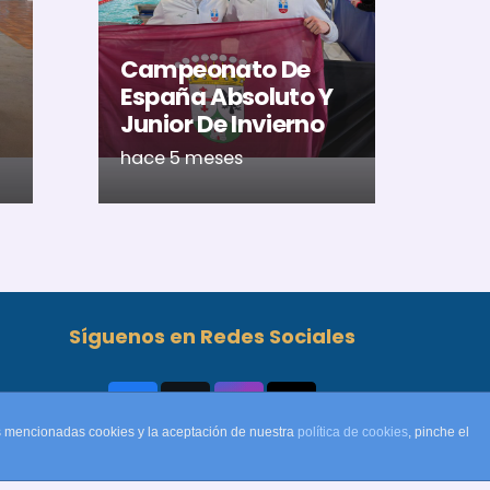
U
Ac
Campeonato De
Ca
España Absoluto Y
Me
Junior De Invierno
Ré
hace 5 meses
ha
Síguenos en Redes Sociales
as mencionadas cookies y la aceptación de nuestra
política de cookies
, pinche el
✉
dt@natacionalcobendas.org