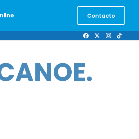
nline
Contacto
 CANOE.