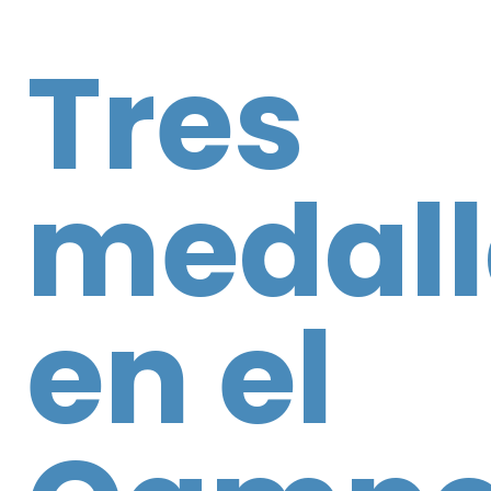
Tres
medall
en el