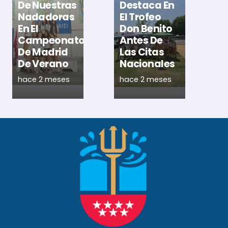
De Nuestras
Destaca En
D
Nadadoras
El Trofeo
M
En El
Don Benito
M
Campeonato
Antes De
P
De Madrid
Las Citas
E
De Verano
Nacionales
A
hace 2 meses
hace 2 meses
h