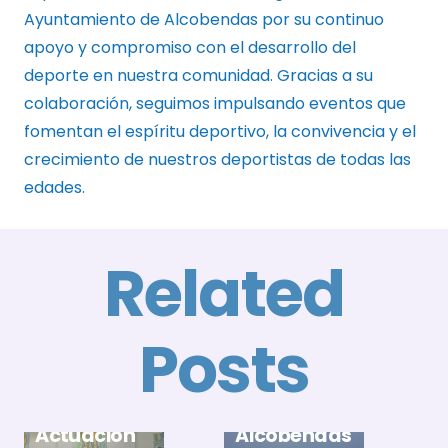
Ayuntamiento de Alcobendas por su continuo
apoyo y compromiso con el desarrollo del
deporte en nuestra comunidad. Gracias a su
colaboración, seguimos impulsando eventos que
fomentan el espíritu deportivo, la convivencia y el
crecimiento de nuestros deportistas de todas las
edades.
Related
Posts
E
A
El Club
B
Gran
Natación
X
Actuación
Alcobendas
T