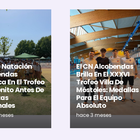
b Natación
El CN Alcobendas
endas
Brilla En El XXXVI
a En El Trofeo
Trofeo Villa De
nito Antes De
Móstoles: Medallas
tas
Para El Equipo
nales
Absoluto
meses
hace 3 meses