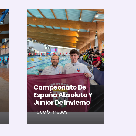
El
Al
U
Ac
Campeonato De
Ca
España Absoluto Y
Me
Junior De Invierno
Ré
hace 5 meses
ha