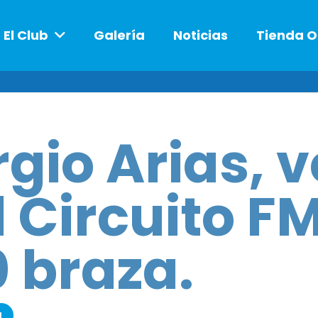
El Club
Galería
Noticias
Tienda O
rgio Arias, 
l Circuito F
0 braza.
a