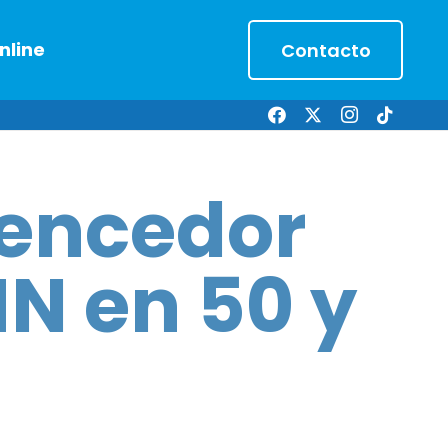
nline
Contacto
vencedor
MN en 50 y