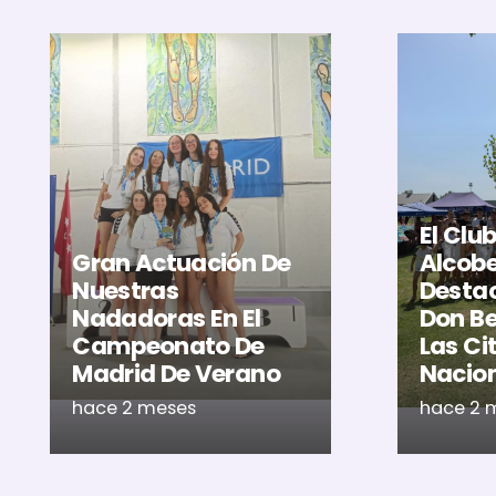
El Clu
Gran Actuación De
Alcob
Nuestras
Destac
Nadadoras En El
Don Be
Campeonato De
Las Ci
Madrid De Verano
Nacio
hace 2 meses
hace 2 