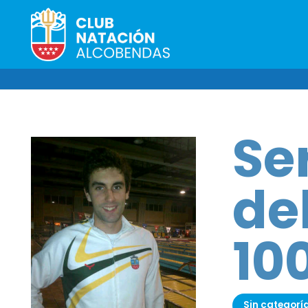
Se
de
10
Sin categorí