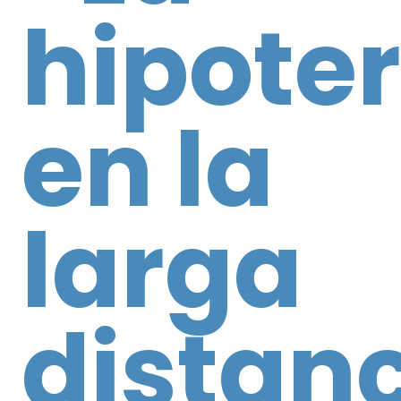
hipote
en la
larga
distanc