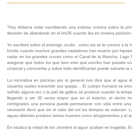
"Hoy debería estar escribiendo una exitosa crónica sobre la pri
decisión de abandonar en el km26 cuando iba en novena posición, c
Yo escribiré sobre el enemigo oculto , como asi se le conoce a la 
frívola cuando muchos grandes nadadores han muerto por hipoterm
nadar en los grandes cruces como el Canal de la Mancha, Lago N
asegurar que todos los que leen esto que escribo han pasado una
corporal y conocerlas y sobre todo identificarlas puede salvarte la 
La normativa en piscinas por lo general nos dice que el agua 
usuarios suelen transmitir sus quejas… El cuerpo humano se en
sufrido alguna vez o la piel de gallina se produce cuando la temp
llegando a ser 30 veces mayor que en el exterior, el viento m
centígrados una persona puede permanecer con vida entre una h
necesario decir que sin el calor del sol los tiempos se reducen.
aguas abiertas produce tantos muertos como ahogamientos y el aire
En náutica la mitad de los ¡hombre al agua! acaban en tragedia. E