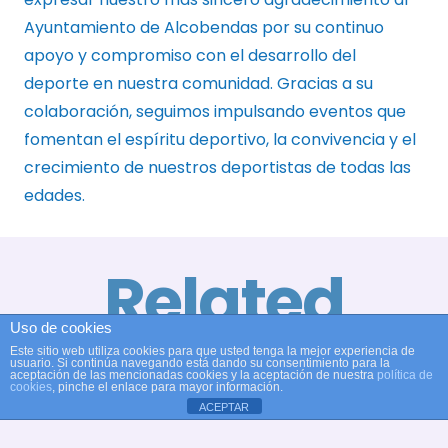
Ayuntamiento de Alcobendas por su continuo
apoyo y compromiso con el desarrollo del
deporte en nuestra comunidad. Gracias a su
colaboración, seguimos impulsando eventos que
fomentan el espíritu deportivo, la convivencia y el
crecimiento de nuestros deportistas de todas las
edades.
Related
Uso de cookies
Posts
E
Este sitio web utiliza cookies para que usted tenga la mejor experiencia de
usuario. Si continúa navegando está dando su consentimiento para la
A
aceptación de las mencionadas cookies y la aceptación de nuestra
política de
cookies
, pinche el enlace para mayor información.
El Club
B
ACEPTAR
Gran
Natación
X
Actuación
Alcobendas
T