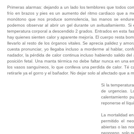
Primeras alarmas: dejando a un lado los temblores que todos c
frío en brazos y pies es un aumento del ritmo cardiaco que a 
monótono que nos produce somnolencia, las manos se endurece
podemos observar al abrir un gel durante un avituallamiento. Si
temperatura corporal a descendido 2 grados. Entrados en esta fas
hay quienes sienten calor y aparente mejoría. El cuerpo resta bo
llevarlo al resto de los órganos vitales. Se aprecia palidez y amo
cuesta pronunciar, yo llegaba incluso a morderme al hablar, conf
nadador, la pérdida de calor continua incluso habiendo salido del
posición fetal. Una manta térmica no debe faltar nunca en una em
los vasos sanguíneos, lo que conlleva una perdida de calor. Té c
retirarle ya el gorro y el bañador. No dejar solo al afectado que 
Si la temperatur
de urgencias. L
calentamiento p
reponerse el líqu
La mortalidad en
permitido el n
abiertas o las n
neopreno, solo pu