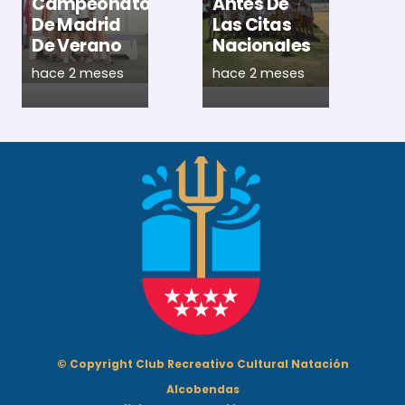
Campeonato
Antes De
P
De Madrid
Las Citas
E
De Verano
Nacionales
A
hace 2 meses
hace 2 meses
h
© Copyright Club Recreativo Cultural Natación
Alcobendas