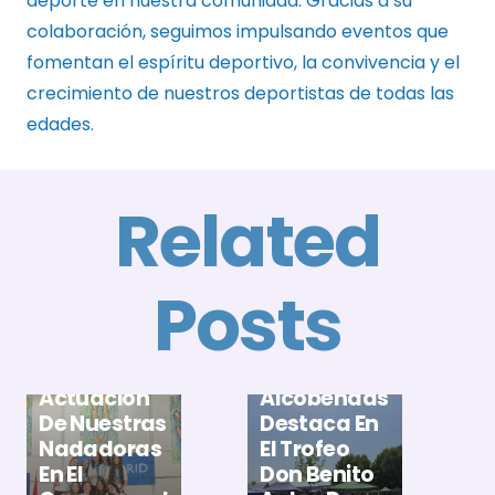
deporte en nuestra comunidad. Gracias a su
colaboración, seguimos impulsando eventos que
fomentan el espíritu deportivo, la convivencia y el
crecimiento de nuestros deportistas de todas las
edades.
Related
Posts
E
A
El Club
B
Gran
Natación
X
Actuación
Alcobendas
T
De Nuestras
Destaca En
D
Nadadoras
El Trofeo
M
En El
Don Benito
M