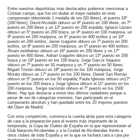
Entre nuestros deportistas más destacados podemos mencionar a
Cristian campo, que fue sin dudas el mejor nadador en este
campeonato obteniendo 1 medalla de oro (50 libres), el puesto 19º
(100 libres); David Alcolado obtuvo un 8º puesto en 100 libres, un 7º
puesto en 200 libres y un 12º puesto en 200 espalda; Ignacio Lázaro
obtuvo un 5º puesto en 200 braza, un 9º puesto en 100 mariposa, un
9º puesto en 200 mariposa, un 6º puesto en 400 estilos y un 10º
puesto en 200 estilos; Javier Izaguirre obtuvo un 7º puesto en 200
estilos, un 8º puesto en 200 mariposa, un 5º puesto en 400 estilos;
Álvaro estébanez obtuvo un 16º puesto en 200 libres y un 17º
puesto en 400 libres, Adrian Izaguirre obtuvo un 13º puesto en 200
braza y un 19º puesto en los 100 braza; Jorge García Vaquero
obtuvo un 7º puesto en 50 mariposa y un 7º puesto en 50 libres;
Miguel Tristán obtuvo un 18º puesto en los 100 mariposa; Jorge
Morato obtuvo un 17º puesto en los 100 libres; Daniel San Román
obtuvo un 5º puesto en los 50 espalda; Paula Iglesias obtuvo un17º
puesto en los 200 braza y Jorge Iglesia obtuvo el 11º puesto en los
200 mariposa; Sergio sacristán obtuvo el 7º puesto en los 1500
libres. Hay que destacar a estos tres últimos nadadores porque a
pesar de ser de categorías menores, han participado en el
campeoanto absoluto y han quedado entre los 20 mejores puestos
del Open de Madrid.
Con esta competición, comienza la cuenta atrás para esta categoría
de cara a la preparación para el evento más importante de la
temporada, la Copa de Clubes de España en la que representarán al
Club Natación Alcobendas y a la Ciudad de Alcobendas frente a
otros clubes de todo España y en la que se luchará cara a cara por
mantener la categoría.