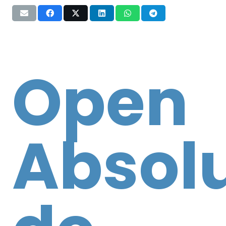
Open
Absol