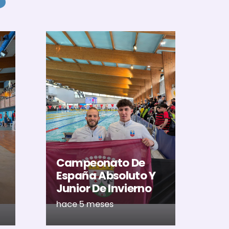
El
Al
U
Ac
Campeonato De
Ca
España Absoluto Y
Me
Junior De Invierno
Ré
hace 5 meses
ha