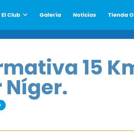
El Club
Galería
Noticias
Tienda O
mativa 15 Km
 Níger.
a