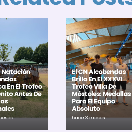
b Natación
El CN Alcobendas
endas
Brilla En El XXXVI
a En El Trofeo
Trofeo Villa De
nito Antes De
Móstoles: Medallas
tas
Para El Equipo
nales
Absoluto
meses
hace 3 meses