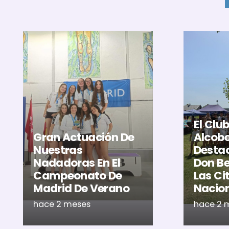
El Clu
Gran Actuación De
Alcob
Nuestras
Destac
Nadadoras En El
Don Be
Campeonato De
Las Ci
Madrid De Verano
Nacio
hace 2 meses
hace 2 