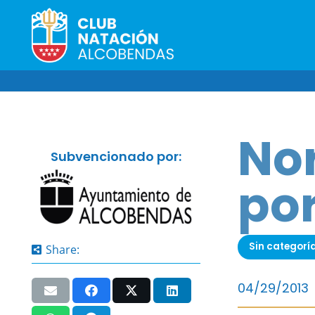
Nor
Subvencionado por:
por
Sin categorí
Share:
04/29/2013