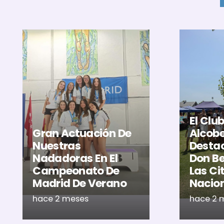
El Clu
Gran Actuación De
Alcob
Nuestras
Destac
Nadadoras En El
Don Be
Campeonato De
Las Ci
Madrid De Verano
Nacio
hace 2 meses
hace 2 