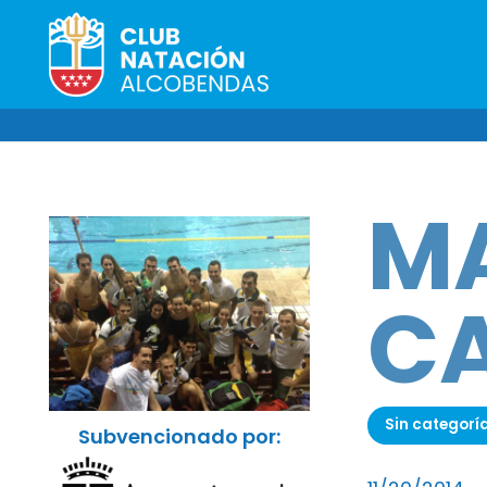
MA
C
Sin categorí
Subvencionado por: