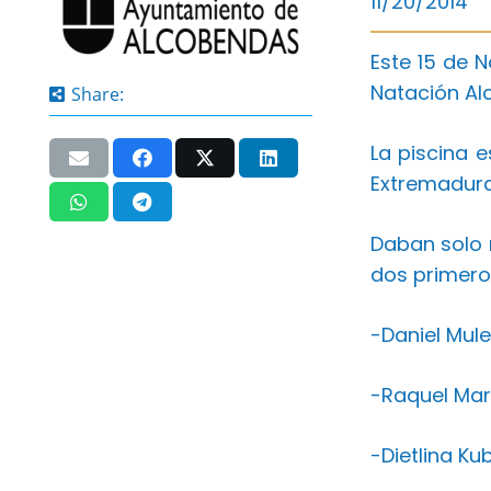
11/20/2014
Este 15 de 
Natación Al
Share:
La piscina 
Extremadura
Daban solo 
dos primero
-Daniel Mul
-Raquel Mar
-Dietlina K