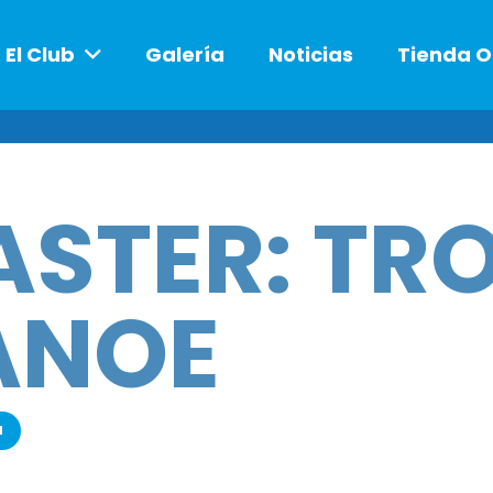
El Club
Galería
Noticias
Tienda O
STER: TR
ANOE
a