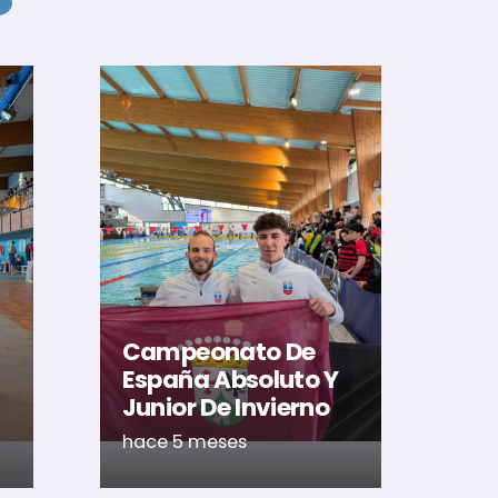
El
Al
U
Ac
Campeonato De
Ca
España Absoluto Y
Me
Junior De Invierno
Ré
hace 5 meses
ha