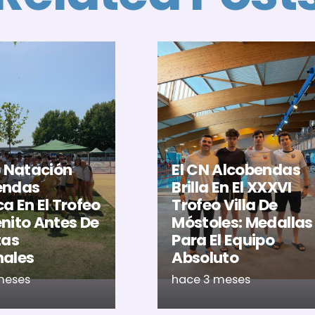
b Natación
El CN Alcobendas
endas
Brilla En El XXXVI
a En El Trofeo
Trofeo Villa De
nito Antes De
Móstoles: Medallas
tas
Para El Equipo
nales
Absoluto
meses
hace 3 meses