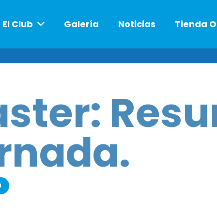
El Club
Galería
Noticias
Tienda O
ster: Resu
rnada.
a