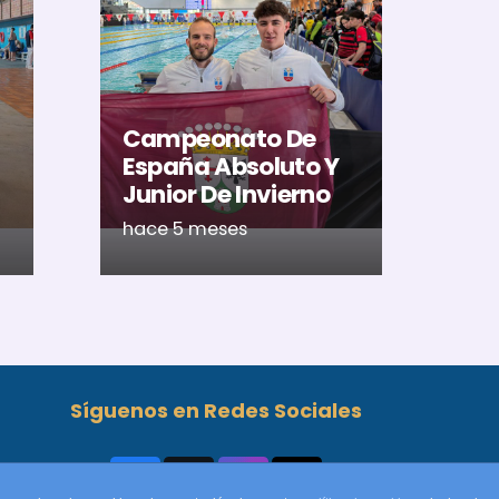
El
Al
U
Ac
Campeonato De
Ca
España Absoluto Y
Me
Junior De Invierno
Ré
hace 5 meses
ha
Síguenos en Redes Sociales