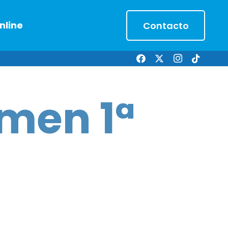
nline
Contacto
men 1ª