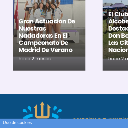
El Clu
Gran Actuación De
Alcob
Nuestras
Destac
Nadadoras En El
Don Be
Campeonato De
Las Ci
Madrid De Verano
Nacio
hace 2 meses
hace 2 
© Copyright Club Recreativ
Uso de cookies
Cultural Natación Alcobend