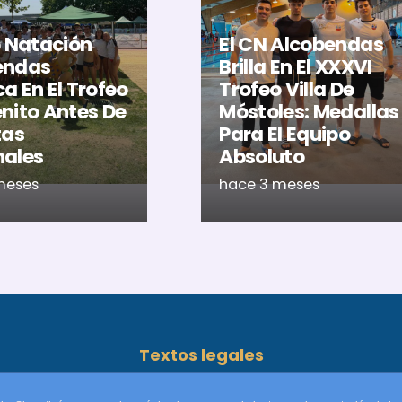
b Natación
El CN Alcobendas
endas
Brilla En El XXXVI
a En El Trofeo
Trofeo Villa De
nito Antes De
Móstoles: Medallas
tas
Para El Equipo
nales
Absoluto
meses
hace 3 meses
Textos legales
o
as
Aviso legal