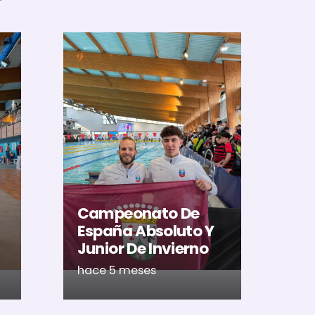
El
Al
U
Ac
Campeonato De
Ca
España Absoluto Y
Me
Junior De Invierno
Ré
hace 5 meses
ha