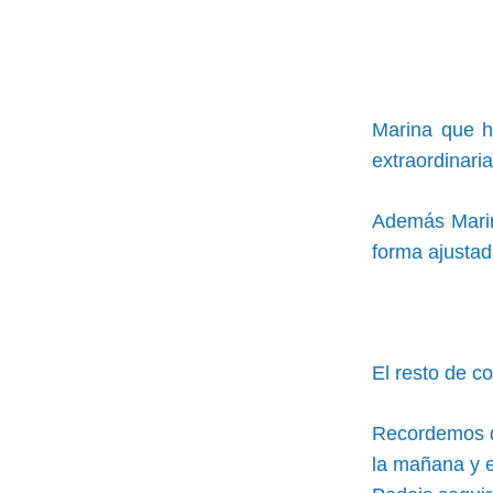
Marina que h
extraordinari
Además Marin
forma ajustad
El resto de c
Recordemos qu
la mañana y e