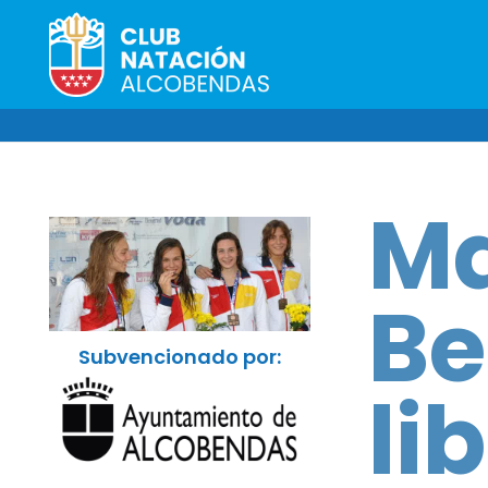
Ma
Be
Subvencionado por:
li