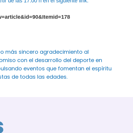
r de las 17.00 h en el siguiente link:
w=article&id=90&Itemid=178
ro más sincero agradecimiento al
iso con el desarrollo del deporte en
ulsando eventos que fomentan el espíritu
istas de todas las edades.
s