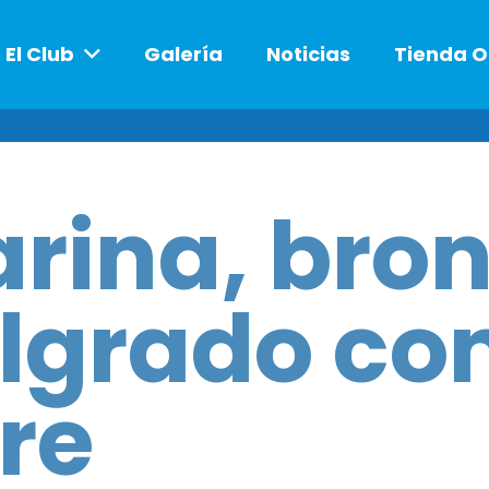
El Club
Galería
Noticias
Tienda O
rina, bro
lgrado con
bre