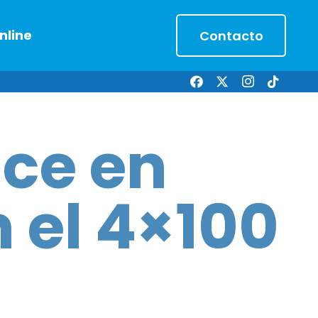
nline
Contacto
nce en
 el 4×100