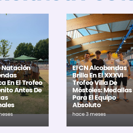
b Natación
El CN Alcobendas
endas
Brilla En El XXXVI
a En El Trofeo
Trofeo Villa De
nito Antes De
Móstoles: Medallas
tas
Para El Equipo
nales
Absoluto
meses
hace 3 meses