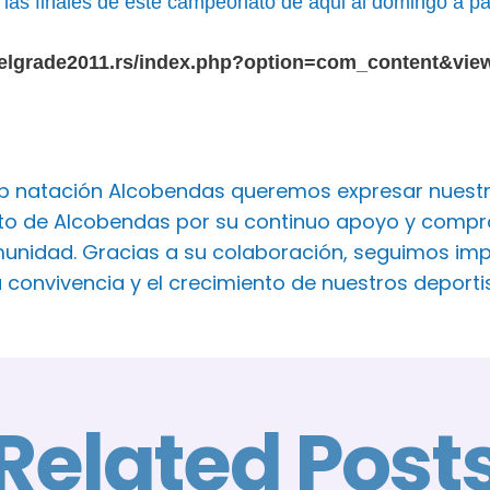
las finales de este campeonato de aqui al domingo a parti
belgrade2011.rs/index.php?option=com_content&vie
ub natación Alcobendas queremos expresar nuest
o de Alcobendas por su continuo apoyo y comprom
unidad. Gracias a su colaboración, seguimos imp
a convivencia y el crecimiento de nuestros deport
Related Post