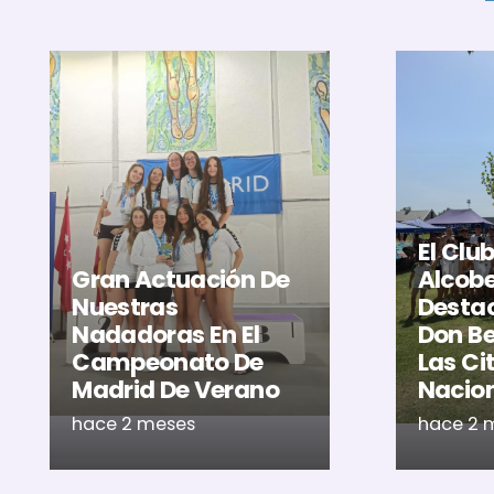
El Clu
Gran Actuación De
Alcob
Nuestras
Destac
Nadadoras En El
Don Be
Campeonato De
Las Ci
Madrid De Verano
Nacio
hace 2 meses
hace 2 