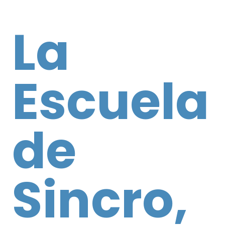
La
Escuela
de
Sincro,