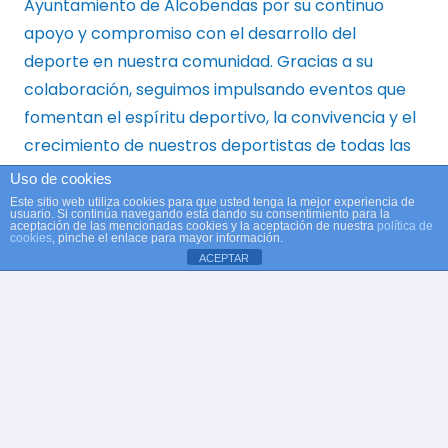
Ayuntamiento de Alcobendas por su continuo
apoyo y compromiso con el desarrollo del
deporte en nuestra comunidad. Gracias a su
colaboración, seguimos impulsando eventos que
fomentan el espíritu deportivo, la convivencia y el
crecimiento de nuestros deportistas de todas las
edades.
Uso de cookies
Este sitio web utiliza cookies para que usted tenga la mejor experiencia de
usuario. Si continúa navegando está dando su consentimiento para la
aceptación de las mencionadas cookies y la aceptación de nuestra
política de
cookies
, pinche el enlace para mayor información.
Related
ACEPTAR
Posts
E
A
El Club
B
Gran
Natación
X
Actuación
Alcobendas
T
De Nuestras
Destaca En
D