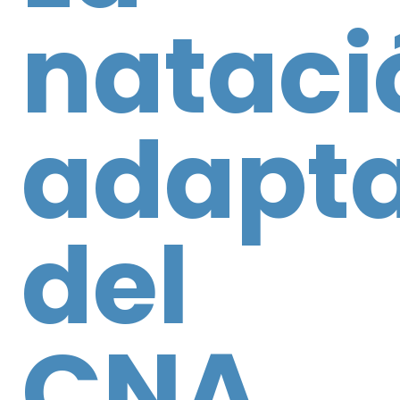
nataci
adapt
del
CNA,