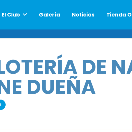
El Club
Galería
Noticias
Tienda O
 LOTERÍA DE 
ENE DUEÑA
a