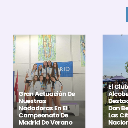
El Clu
Gran Actuación De
Alcob
Nuestras
Destac
Nadadoras En El
Don Be
Campeonato De
Las Ci
Madrid De Verano
Nacio