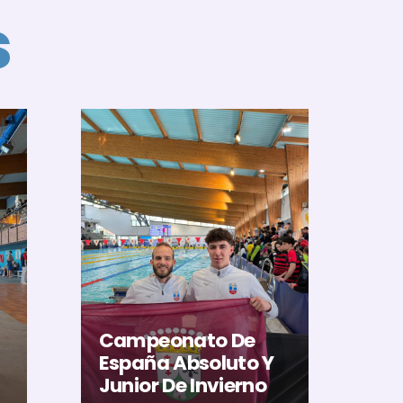
s
El
Al
U
Ac
Campeonato De
Ca
España Absoluto Y
Me
Junior De Invierno
Ré