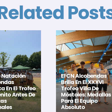
Related Post
b Natación
El CN Alcobendas
endas
Brilla En El XXXVI
a En El Trofeo
Trofeo Villa De
nito Antes De
Móstoles: Medallas
tas
Para El Equipo
nales
Absoluto