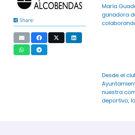
María Guada
ganadora de
Share:
colaborando
Desde el cl
Ayuntamient
nuestra com
deportivo, l