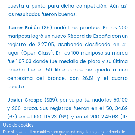
puesta a punto para dicha competición. Aún así
los resultados fueron buenos.
Jaime Bailón
(S8) nadó tres pruebas. En los 200
mariposa logró un nuevo Récord de España con un
registro de 2.27.05, acabando clasificado en 4º
lugar (Open Class). En los 100 mariposa su marca
fue 1.07.63 donde fue medalla de plata y su última
prueba fue el 50 libre donde se quedó a una
centésima del bronce, con 28.81 y el cuarto
puesto.
Javier Crespo
(SB9), por su parte, nado los 50,100
y 200 braza. Sus registros fueron en el 50, 34.89
(6º) en el 100 1.15.23 (6º) y en el 200 2.45.68 (11º
Open Class).
Uso de cookies
Este sitio web utiliza cookies para que usted tenga la mejor experiencia de