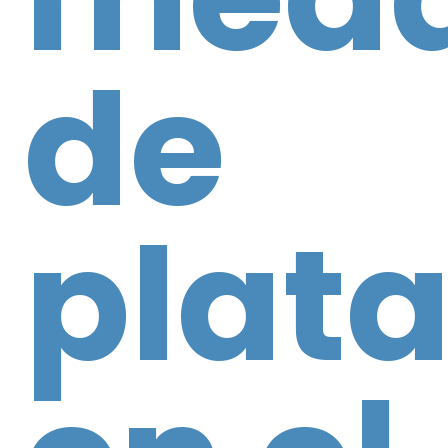
de
plat