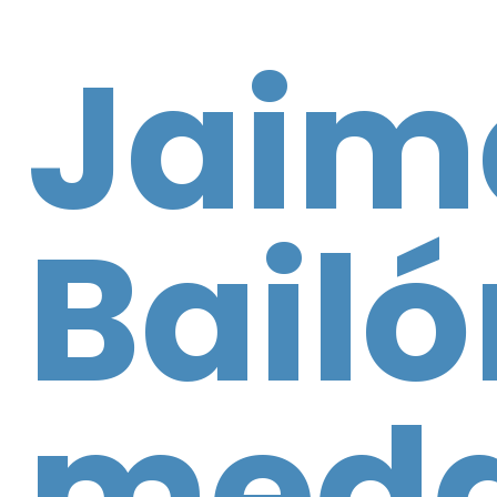
Jaim
Bailó
meda