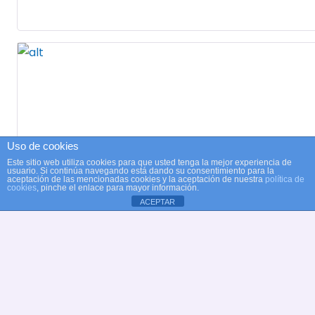
Uso de cookies
Este sitio web utiliza cookies para que usted tenga la mejor experiencia de
usuario. Si continúa navegando está dando su consentimiento para la
aceptación de las mencionadas cookies y la aceptación de nuestra
política de
cookies
, pinche el enlace para mayor información.
ACEPTAR