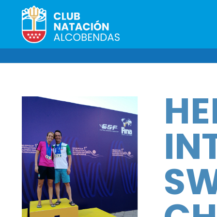
HE
IN
SW