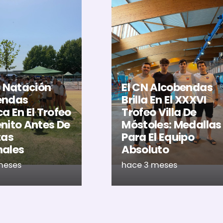
b Natación
El CN Alcobendas
endas
Brilla En El XXXVI
a En El Trofeo
Trofeo Villa De
nito Antes De
Móstoles: Medallas
tas
Para El Equipo
nales
Absoluto
meses
hace 3 meses