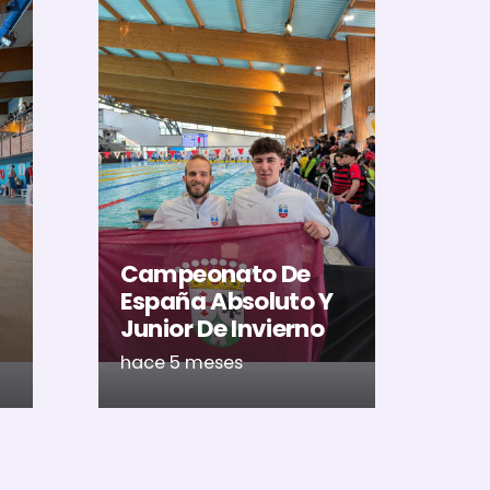
El
Al
U
Ac
Campeonato De
Ca
España Absoluto Y
Me
Junior De Invierno
Ré
hace 5 meses
ha