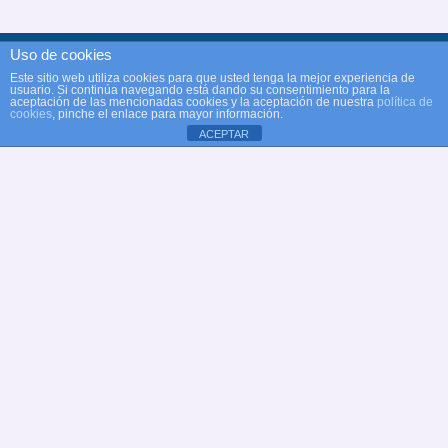
Uso de cookies
Este sitio web utiliza cookies para que usted tenga la mejor experiencia de
usuario. Si continúa navegando está dando su consentimiento para la
aceptación de las mencionadas cookies y la aceptación de nuestra
política de
cookies
, pinche el enlace para mayor información.
ACEPTAR
© Copyright Club Recreativo Cultural Natación
Alcobendas
Web oficial Club Natación Alcobendas
✉
dt@natacionalcobendas.org
Aviso legal