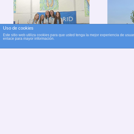
Uso de cookies
El Clu
Este sitio web utiliza cookies para que usted tenga la mejor experiencia de us
enlace para mayor información.
Gran Actuación De
Alcob
Nuestras
Destac
Nadadoras En El
Don Be
Campeonato De
Las Ci
Madrid De Verano
Nacio
hace 2 meses
hace 2 