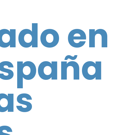
ado en
 España
as
s.