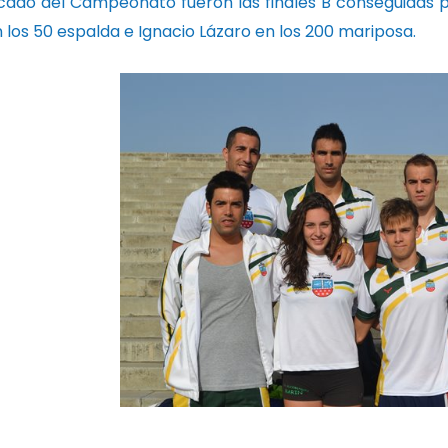
ado del Campeonato fueron las finales B conseguidas por 
los 50 espalda e Ignacio Lázaro en los 200 mariposa.