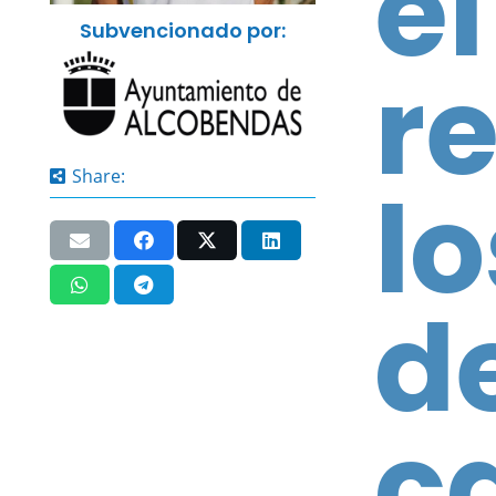
el
Subvencionado por:
r
Share:
l
d
c