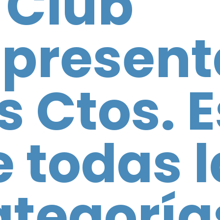
 Club
epresent
os Ctos.
e todas l
ategoría