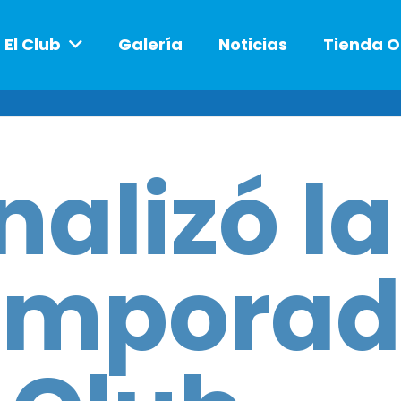
El Club
Galería
Noticias
Tienda O
nalizó la
emporad