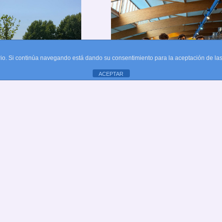
b Natación
El CN Alcobendas
uario. Si continúa navegando está dando su consentimiento para la aceptación de l
endas
Brilla En El XXXVI
ACEPTAR
a En El Trofeo
Trofeo Villa De
nito Antes De
Móstoles: Medallas
tas
Para El Equipo
nales
Absoluto
meses
hace 3 meses