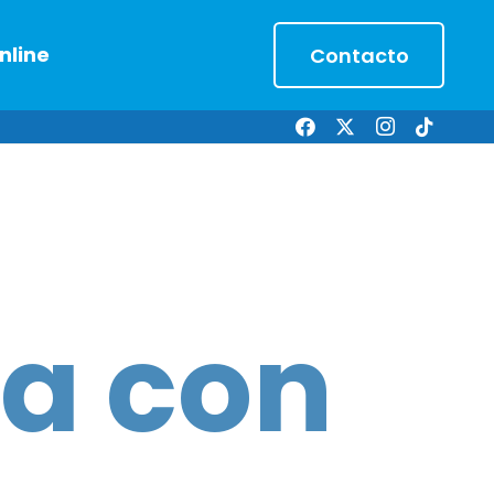
nline
Contacto
a con