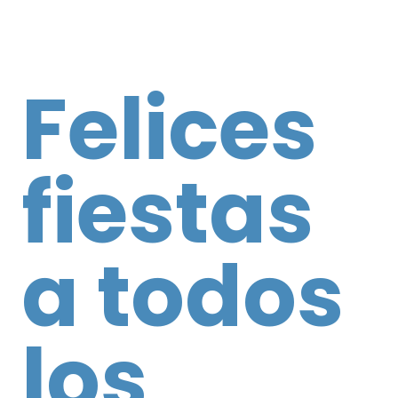
Felices
fiestas
a todos
los