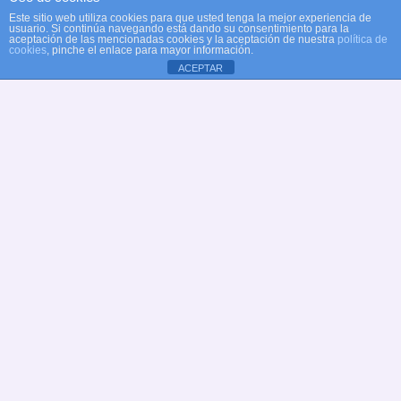
Este sitio web utiliza cookies para que usted tenga la mejor experiencia de
usuario. Si continúa navegando está dando su consentimiento para la
aceptación de las mencionadas cookies y la aceptación de nuestra
política de
cookies
, pinche el enlace para mayor información.
ACEPTAR
© Copyright Club Recreativo Cultural Natación
Alcobendas
Web oficial Club Natación Alcobendas
✉
dt@natacionalcobendas.org
Aviso legal
Política de privacidad
|
Política de cookies