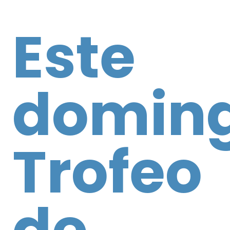
Este
doming
Trofeo
de