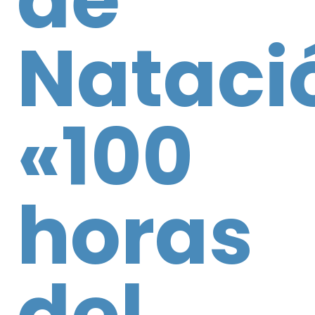
Nataci
«100
horas
del