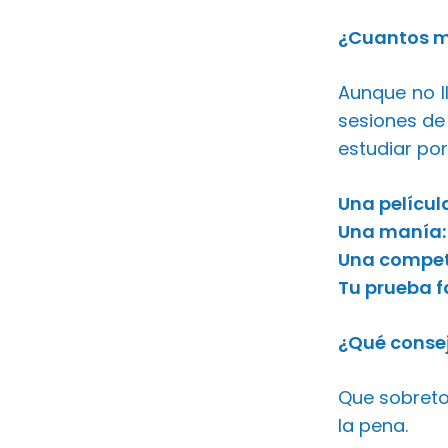
¿Cuantos m
Aunque no l
sesiones de
estudiar por
Una películ
Una manía:
Una compet
Tu prueba f
¿Qué consej
Que sobreto
la pena.