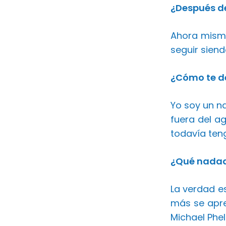
¿Después de
Ahora mismo
seguir sien
¿Cómo te d
Yo soy un n
fuera del a
todavía ten
¿Qué nadado
La verdad e
más se apre
Michael Phe