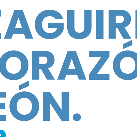
ZAGUIR
ORAZÓ
EÓN.
a