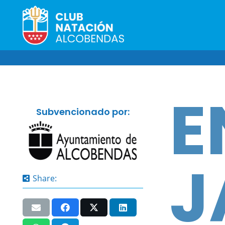
E
Subvencionado por:
J
Share: