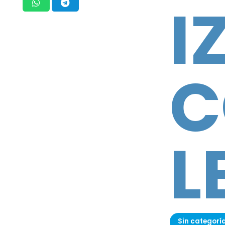
I
C
L
Sin categorí