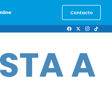
nline
Contacto
STA A