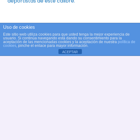
deportistas de este calibre.
Uso de cookies
Sergio Martínez Gallego
Este sitio web utiliza cookies para que usted tenga la mejor experiencia de
usuario. Si continúa navegando está dando su consentimiento para la
aceptación de las mencionadas cookies y la aceptación de nuestra
política de
cookies
, pinche el enlace para mayor información.
ACEPTAR
Desde el club natación Alcobendas queremos
expresar nuestro más sincero agradecimiento al
Ayuntamiento de Alcobendas por su continuo
apoyo y compromiso con el desarrollo del
deporte en nuestra comunidad. Gracias a su