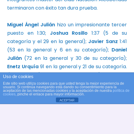
terminaron con éxito tan dura prueba.
Miguel Ángel Julián
hizo un impresionante tercer
puesto en 1:30;
Joshua Rosillo
1:37 (5 de su
categoría y el 29 en la general);
Javier Sanz
1:41
(53 en la general y 6 en su categoría);
Daniel
Julián
(72 en la general y 30 de su categoría);
Enetz Urquí
a
91 en la general y 21 de su categoría.
Ángel Ciller
(143 , 55 de su categoría);
José Luis
Uso de cookies
Melchor
(53 de su categoría)
Este sitio web utiliza cookies para que usted tenga la mejor experiencia de
usuario. Si continúa navegando está dando su consentimiento para la
aceptación de las mencionadas cookies y la aceptación de nuestra
política de
cookies
, pinche el enlace para mayor información.
¡¡ENHORABUENA A TODOS!!
ACEPTAR
Desde el club natación Alcobendas queremos