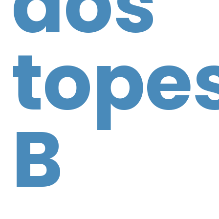
dos
tope
B