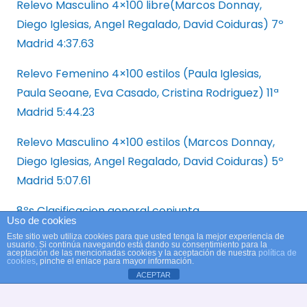
Relevo Masculino 4×100 libre(Marcos Donnay,
Diego Iglesias, Angel Regalado, David Coiduras) 7º
Madrid 4:37.63
Relevo Femenino 4×100 estilos (Paula Iglesias,
Paula Seoane, Eva Casado, Cristina Rodriguez) 11ª
Madrid 5:44.23
Relevo Masculino 4×100 estilos (Marcos Donnay,
Diego Iglesias, Angel Regalado, David Coiduras) 5º
Madrid 5:07.61
8ºs Clasificacion general conjunta
Uso de cookies
Este sitio web utiliza cookies para que usted tenga la mejor experiencia de
NADADOR COMPLETO
usuario. Si continúa navegando está dando su consentimiento para la
aceptación de las mencionadas cookies y la aceptación de nuestra
política de
cookies
, pinche el enlace para mayor información.
Eva Casado 30ª Madrid tiempo acumulado de:
ACEPTAR
6:04.55