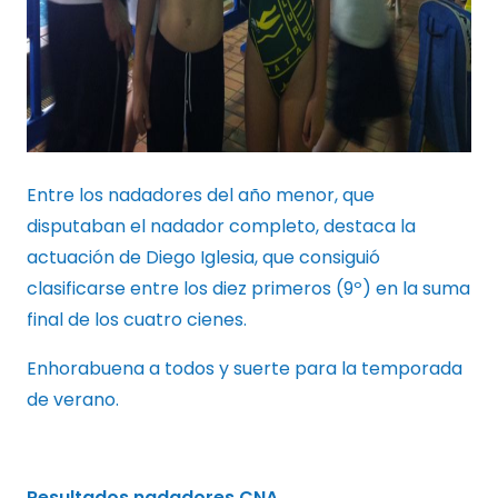
Entre los nadadores del año menor, que
disputaban el nadador completo, destaca la
actuación de Diego Iglesia, que consiguió
clasificarse entre los diez primeros (9º) en la suma
final de los cuatro cienes.
Enhorabuena a todos y suerte para la temporada
de verano.
Resultados nadadores CNA