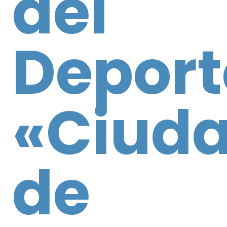
del
Deport
«Ciud
de