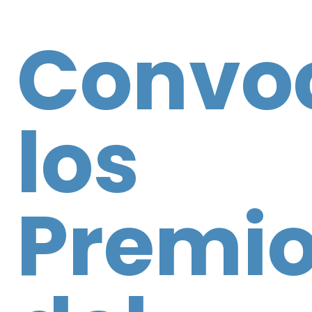
Convo
los
Premi