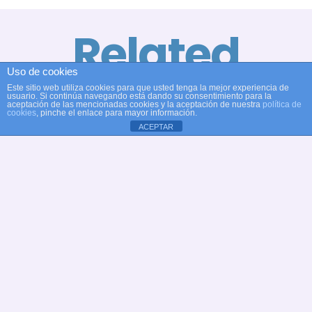
Related
Uso de cookies
Posts
E
Este sitio web utiliza cookies para que usted tenga la mejor experiencia de
usuario. Si continúa navegando está dando su consentimiento para la
A
aceptación de las mencionadas cookies y la aceptación de nuestra
política de
cookies
, pinche el enlace para mayor información.
El Club
B
ACEPTAR
Gran
Natación
X
Actuación
Alcobendas
T
De Nuestras
Destaca En
D
Nadadoras
El Trofeo
M
En El
Don Benito
M
Campeonato
Antes De
P
De Madrid
Las Citas
E
De Verano
Nacionales
A
hace 2 meses
hace 2 meses
h