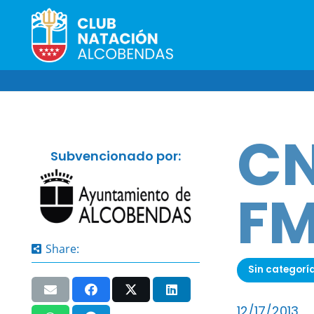
CN
Subvencionado por:
F
Share:
Sin categorí
12/17/2013