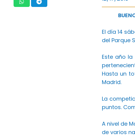
BUENO
El día 14 sá
del Parque 
Este año la
pertenecient
Hasta un to
Madrid.
La competic
puntos. Com
A nivel de 
de varios n