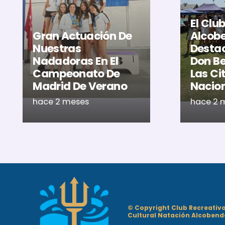
El Clu
Gran Actuación De
Alcob
Nuestras
Destac
Nadadoras En El
Don Be
Campeonato De
Las Ci
Madrid De Verano
Nacio
hace 2 meses
hace 2 
© Copyright Club Recreativ
Cultural Natación Alcobend