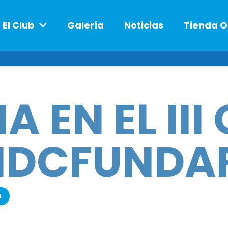
El Club
Galería
Noticias
Tienda O
A EN EL III
MDCFUNDA
a