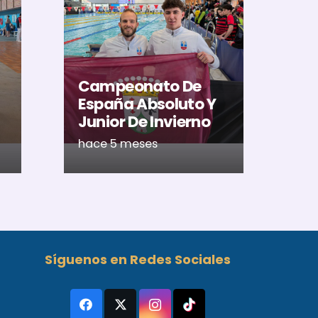
El
Al
U
Ac
Campeonato De
Ca
España Absoluto Y
Me
Junior De Invierno
Ré
hace 5 meses
ha
Síguenos en Redes Sociales