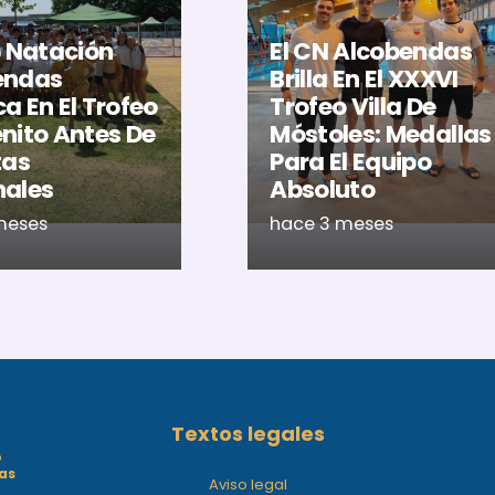
b Natación
El CN Alcobendas
endas
Brilla En El XXXVI
a En El Trofeo
Trofeo Villa De
nito Antes De
Móstoles: Medallas
tas
Para El Equipo
nales
Absoluto
meses
hace 3 meses
Textos legales
o
as
Aviso legal