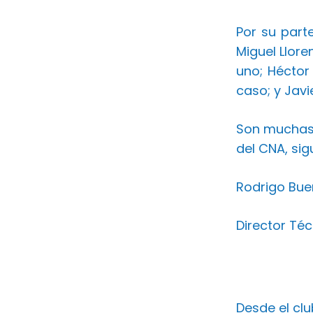
Por su part
Miguel Llore
uno; Héctor
caso; y Javi
Son muchas 
del CNA, sig
Rodrigo Bue
Director Té
Desde el cl