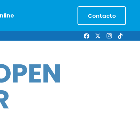
nline
Contacto
 OPEN
R