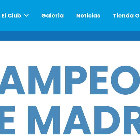
El Club
Galería
Noticias
Tienda O
AMPE
E MADR