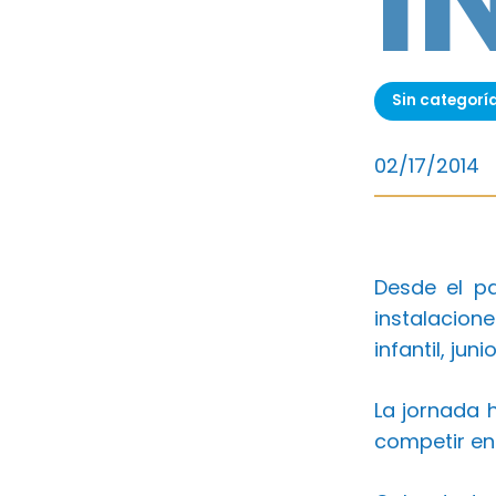
I
Sin categorí
02/17/2014
Desde el p
instalacion
infantil, jun
La jornada 
competir en