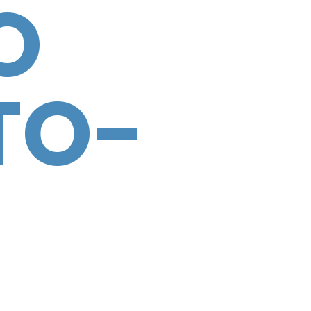
O
TO-
-