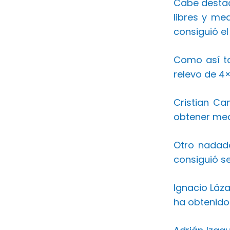
Cabe destac
libres y me
consiguió el
Como así ta
relevo de 4×1
Cristian Ca
obtener meda
Otro nadad
consiguió se
Ignacio Láz
ha obtenido 