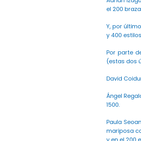
Adrián Izag
el 200 braza
Y, por últim
y 400 estilos
Por parte de
(estas dos ú
David Coidur
Ángel Regala
1500.
Paula Seoan
mariposa con
y en el 200 