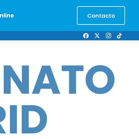
nline
Contacto
ONATO
ID