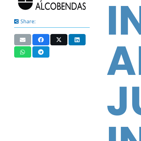
I
Share:
A
J