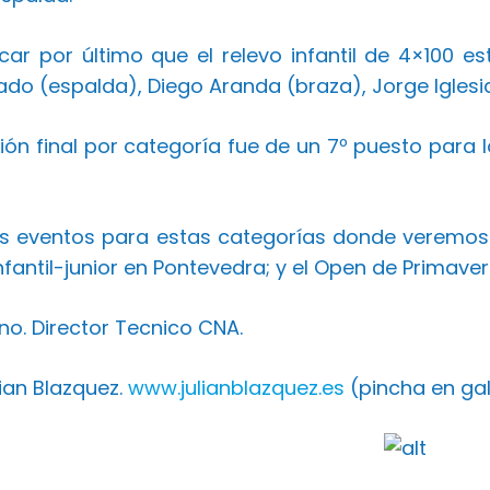
ar por último que el relevo infantil de 4×100 e
do (espalda), Diego Aranda (braza), Jorge Iglesi
ción final por categoría fue de un 7º puesto para 
s eventos para estas categorías donde veremos
fantil-junior en Pontevedra; y el Open de Primave
no. Director Tecnico CNA.
ian Blazquez.
www.julianblazquez.es
(pincha en gal