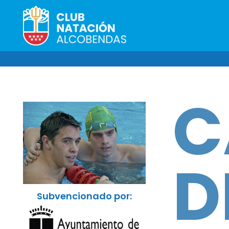
C
D
Subvencionado por: