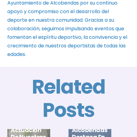
Ayuntamiento de Alcobendas por su continuo
apoyo y compromiso con el desarrollo del
deporte en nuestra comunidad. Gracias a su
colaboración, seguimos impulsando eventos que
fomentan el espíritu deportivo, la convivencia y el
crecimiento de nuestros deportistas de todas las
edades.
Related
Posts
E
A
El Club
B
Gran
Natación
X
Actuación
Alcobendas
T