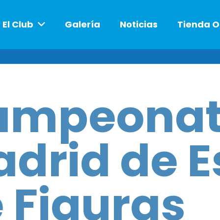
El Club
Galería
Noticias
Tienda O
ampeonat
drid de E
 Figuras