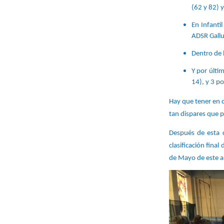
(62 y 82) y
En Infanti
ADSR Gallu
Dentro de 
Y por últi
14), y 3 p
Hay que tener en 
tan dispares que p
Después de esta c
clasificación fina
de Mayo de este a