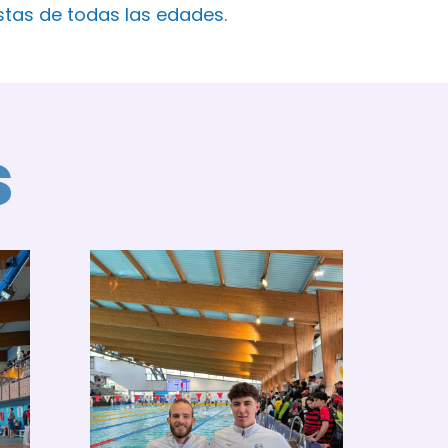
istas de todas las edades.
s
El
Al