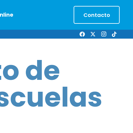
nline
Contacto
o de
scuelas