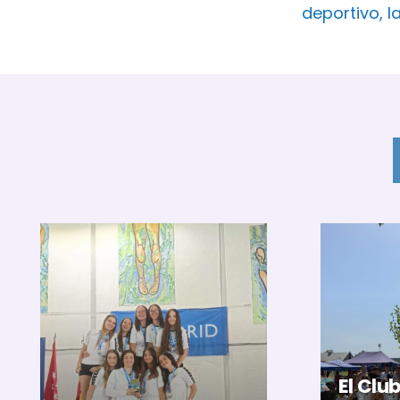
deportivo, l
El Clu