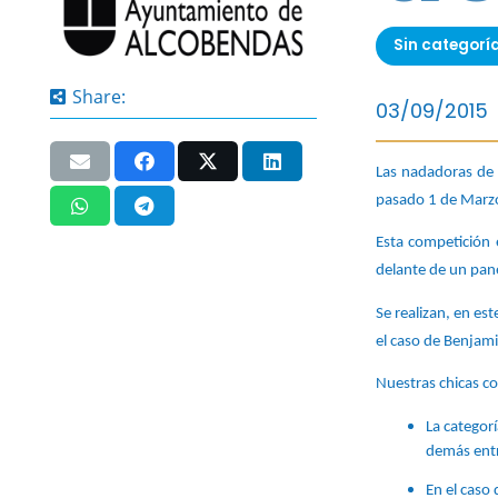
Sin categorí
Share:
03/09/2015
Las nadadoras de 
pasado 1 de Marzo
Esta competición e
delante de un panel
Se realizan, en est
el caso de Benjamin
Nuestras chicas c
La categor
demás entr
En el caso 