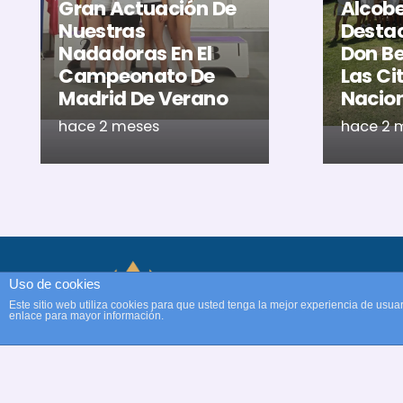
Gran Actuación De
Alcob
Nuestras
Destac
Nadadoras En El
Don Be
Campeonato De
Las Ci
Madrid De Verano
Nacio
hace 2 meses
hace 2 
Uso de cookies
Este sitio web utiliza cookies para que usted tenga la mejor experiencia de us
© Copyright Club Recreativ
enlace para mayor información.
Cultural Natación Alcobend
Web oficial Club Natación
Alcobendas