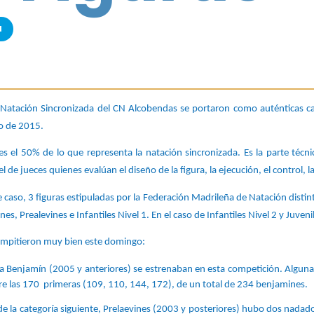
a
Natación Sincronizada del CN Alcobendas se portaron como auténticas c
 de 2015. 
s el 50% de lo que representa la natación sincronizada. Es la parte técnica 
 de jueces quienes evalúan el diseño de la figura, la ejecución, el control, 
e caso, 3 figuras estipuladas por la Federación Madrileña de Natación distinta
es, Prealevines e Infantiles Nivel 1. En el caso de Infantiles Nivel 2 y Juven
ompitieron muy bien este domingo: 
ía Benjamín (2005 y anteriores) se estrenaban en esta competición. Algunas
e las 170  primeras (109, 110, 144, 172), de un total de 234 benjamines. 
de la categoría siguiente, Prelaevines (2003 y posteriores) hubo dos nadado