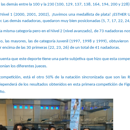
 las demás entre la 100 y la 230 (100, 129, 137, 138, 164, 194, 200 y 228) 
l Nivel 1 (2000, 2001, 2002), ¡tuvimos una medallista de plata! ¡ESTHER 
r. Las demás nadadoras, quedaron muy bien posicionadas (5, 7, 17, 22, 24,
la misma categoría pero en el Nivel 2 (nivel avanzado), de 73 nadadoras nos
mo, las mayores, las de categoría Juvenil (1997, 1998 y 1999), obtuviero
or encima de las 30 primeras (22, 23, 26) de un total de 41 nadadoras. 
cuenta que este deporte tiene una parte subjetiva que hizo que esta compe
onían los diferentes jueces. 
ompetición, está el otro 50% de la natación sincronizada que son las Ruti
l dependerá de los resultados obtenidos en esta primera competición de Fig
ño. 