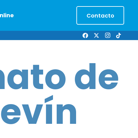
nline
Contacto
ato de
levín