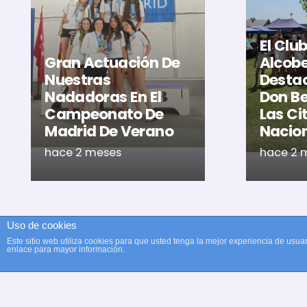
El Clu
Gran Actuación De
Alcob
Nuestras
Destac
Nadadoras En El
Don Be
Campeonato De
Las Ci
Madrid De Verano
Nacio
hace 2 meses
hace 2 
Uso de cookies
Este sitio web utiliza cookies para que usted tenga la mejor experiencia de us
enlace para mayor información.
© Copyright Club Recreativ