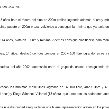
os destacamos:
 13 años bate el récord del club en 200m estilos logrando además el oro y
into puesto en 200m braza, volviendo a conseguir la mínima que ya tenia en 
 14 años, plata en 1500m y mínima. Además consigue clasificarse para Manr
ez, 14 años, destacó con dos bronces en 200 y 100 libre logrando, en esta 
dadora del año 2002, sobresalió entre el grupo de chicas consiguiendo
stacan las mínimas masculinas logradas en 4×100 libre, 4×200 libre y 4×1
años) y Diego Sánchez Villaroel (13 años), que junto con los nadadores ante
os nuestra ciudad asegura tener una buena representación alevín en los pr