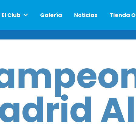
El Club
Galería
Noticias
Tienda O
ampeon
adrid A