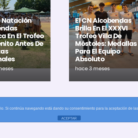
b Natación
El CN Alcobendas
endas
Brilla En El XXXVI
a En El Trofeo
Trofeo Villa De
nito Antes De
Móstoles: Medallas
tas
Para El Equipo
nales
Absoluto
meses
hace 3 meses
uario. Si continúa navegando está dando su consentimiento para la aceptación de l
ACEPTAR
Textos legales
o