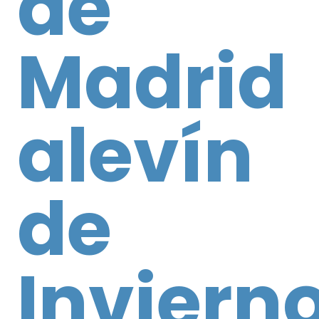
de
Madrid
alevín
de
Inviern