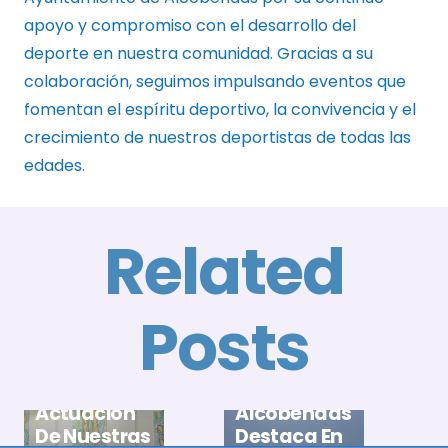
apoyo y compromiso con el desarrollo del
deporte en nuestra comunidad. Gracias a su
colaboración, seguimos impulsando eventos que
fomentan el espíritu deportivo, la convivencia y el
crecimiento de nuestros deportistas de todas las
edades.
Related
Posts
E
A
El Club
B
Gran
Natación
X
Actuación
Alcobendas
T
De Nuestras
Destaca En
D