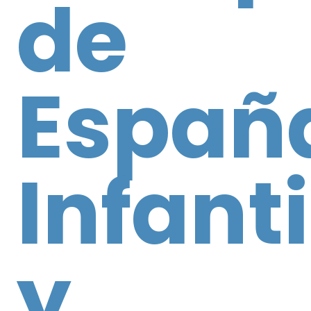
de
Españ
Infanti
y