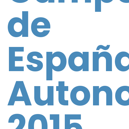
de
Españ
Auton
2015