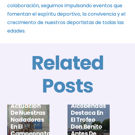
colaboración, seguimos impulsando eventos que
fomentan el espíritu deportivo, la convivencia y el
crecimiento de nuestros deportistas de todas las
edades.
Related
Posts
E
A
El Club
B
Gran
Natación
X
Actuación
Alcobendas
T
De Nuestras
Destaca En
D
Nadadoras
El Trofeo
M
En El
Don Benito
M
Campeonato
Antes De
P